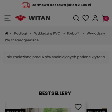
Darmowa dostawa już od 2 500 zł
»
Podłogi
»
Wykładziny PVC
»
Forbo™
»
Wykładziny
PVC heterogeniczne
Nie znaleziono produktów spełniających podane kryteria.
BESTSELLERY
BESTSELLER
BESTSELLER