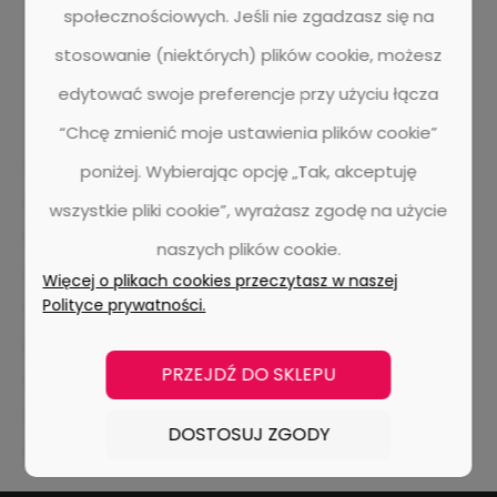
społecznościowych. Jeśli nie zgadzasz się na
stosowanie (niektórych) plików cookie, możesz
edytować swoje preferencje przy użyciu łącza
“Chcę zmienić moje ustawienia plików cookie”
dr. schutz
aktywna piana
bonetowanie
ekstrakcja
poniżej. Wybierając opcję „Tak, akceptuję
metody
wady i zalety
pranie dywanu
wszystkie pliki cookie”, wyrażasz zgodę na użycie
czyszczenie wykładzin dywanowy
panele winylowe
naszych plików cookie.
listwy przypodłogowe
doellken
designflooring
Więcej o plikach cookies przeczytasz w naszej
Polityce prywatności.
aranżacja wnętrza
ivc
edel
wykładziny dywanowe
lvt
parquetvinyl
nomad flo
realizacje
PRZEJDŹ DO SKLEPU
witan centrum podłóg
UZIN
chemia budowlana
podłogi drewniane
barlinek
pergo
DOSTOSUJ ZGODY
panele laminowane
ter huerne
jawor-parkiet
tarkett