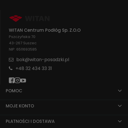
WITAN Centrum Podłóg Sp. Z.O.O
Pszczyńska 70
43-267 Suszec
NIP: 6511693585
bok@witan-posadzki.pl
+48 32 434 33 31
POMOC
MOJE KONTO
PŁATNOŚCI I DOSTAWA