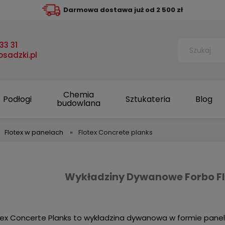
Darmowa dostawa już od 2 500 zł
33 31
sadzki.pl
Chemia
Podłogi
Sztukateria
Blog
budowlana
Flotex w panelach
»
Flotex Concrete planks
Wykładziny Dywanowe Forbo Fl
tex Concerte Planks to wykładzina dywanowa w formie pane