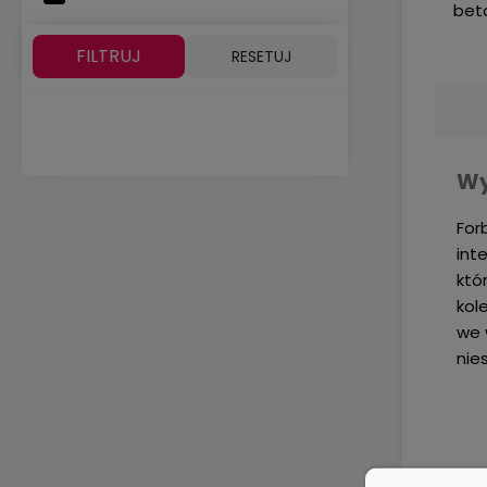
bet
FILTRUJ
RESETUJ
Wy
For
int
któ
kol
we 
nie