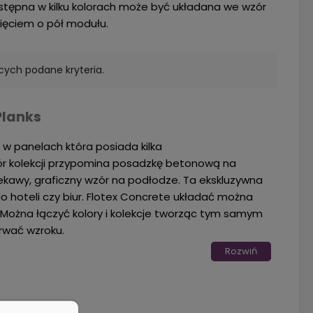
stępna w kilku kolorach może być układana we wzór
nięciem o pół modułu.
cych podane kryteria.
Planks
 w panelach która posiada kilka
zór kolekcji przypomina posadzkę betonową na
ciekawy, graficzny wzór na podłodze. Ta ekskluzywna
o hoteli czy biur. Flotex Concrete układać można
. Można łączyć kolory i kolekcje tworząc tym samym
rwać wzroku.
Rozwiń