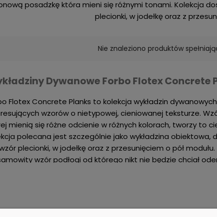
onową posadzkę która mieni się różnymi tonami. Kolekcja do
plecionki, w jodełkę oraz z przesu
Nie znaleziono produktów spełniają
kładziny Dywanowe Forbo Flotex Concrete 
bo Flotex Concrete Planks to kolekcja wykładzin dywanowych
eresujących wzorów o nietypowej, cieniowanej teksturze. W
rej mienią się różne odcienie w różnych kolorach, tworzy to 
ekcja polecana jest szczególnie jako wykładzina obiektowa, d
wzór plecionki, w jodełkę oraz z przesunięciem o pół modułu
samowity wzór podłogi od którego nikt nie będzie chciał ode