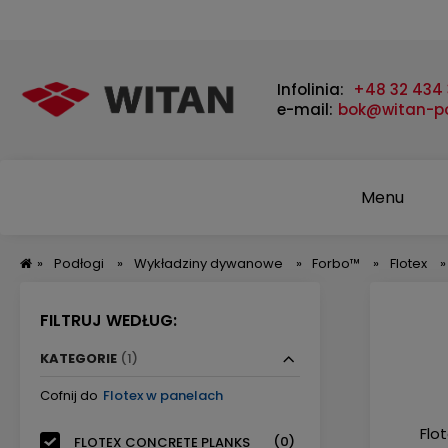
Infolinia:
+48 32 434 
e-mail:
bok@witan-po
Menu
»
Podłogi
»
Wykładziny dywanowe
»
Forbo™
»
Flotex
»
FILTRUJ WEDŁUG:
KATEGORIE
(1)
Cofnij do
Flotex w panelach
Flo
(0)
FLOTEX CONCRETE PLANKS