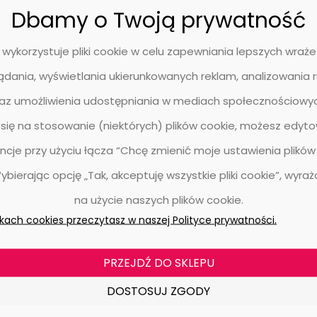
Dbamy o Twoją prywatność
 wykorzystuje pliki cookie w celu zapewniania lepszych wra
ądania, wyświetlania ukierunkowanych reklam, analizowania 
raz umożliwienia udostępniania w mediach społecznościowych
się na stosowanie (niektórych) plików cookie, możesz edyt
TSELLER
BESTSELLER
ncje przy użyciu łącza “Chcę zmienić moje ustawienia plików
Wybierając opcję „Tak, akceptuję wszystkie pliki cookie”, wyra
na użycie naszych plików cookie.
ikach cookies przeczytasz w naszej Polityce prywatności.
istwa przypodłogowa standardowa
Listwa przypodłogow
uick-Step QSSK04749 Dąb naturalny
BARP6P02031A P6P Jesion 
PRZEJDŹ DO SKLEPU
akierowany - Listwa - 2400 mm - 12
2200 mm - 60 mm - 
mm - 58 mm
Opakowanie 10
0 ocen
0 
DOSTOSUJ ZGODY
37,68 zł
676,50 z