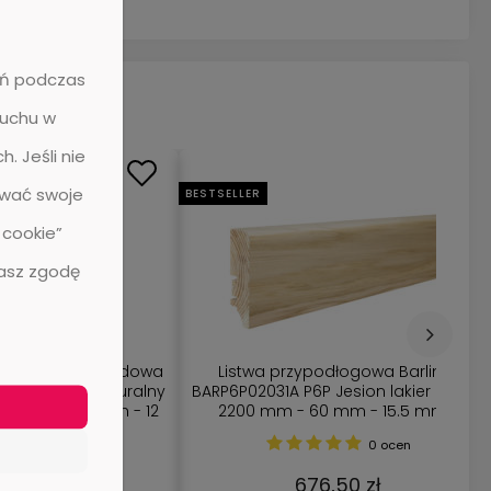
żeń podczas
ruchu w
. Jeśli nie
ować swoje
BESTSELLER
 cookie”
żasz zgodę
a Barlinek
Wic. Cork O821005 Or.
lakier biały -
Harmony/GA21003
15.5 mm -
 szt
ocen
1 ocena
ł
205,41 zł