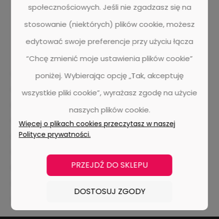
społecznościowych. Jeśli nie zgadzasz się na
stosowanie (niektórych) plików cookie, możesz
edytować swoje preferencje przy użyciu łącza
“Chcę zmienić moje ustawienia plików cookie”
dr. schutz
aktywna piana
bonetowanie
ekstrakcja
poniżej. Wybierając opcję „Tak, akceptuję
metody
wady i zalety
pranie dywanu
wszystkie pliki cookie”, wyrażasz zgodę na użycie
czyszczenie wykładzin dywanowy
panele winylowe
naszych plików cookie.
listwy przypodłogowe
doellken
designflooring
Więcej o plikach cookies przeczytasz w naszej
Polityce prywatności.
aranżacja wnętrza
ivc
edel
wykładziny dywanowe
lvt
parquetvinyl
nomad flo
realizacje
PRZEJDŹ DO SKLEPU
witan centrum podłóg
UZIN
chemia budowlana
podłogi drewniane
barlinek
pergo
DOSTOSUJ ZGODY
panele laminowane
ter huerne
jawor-parkiet
tarkett