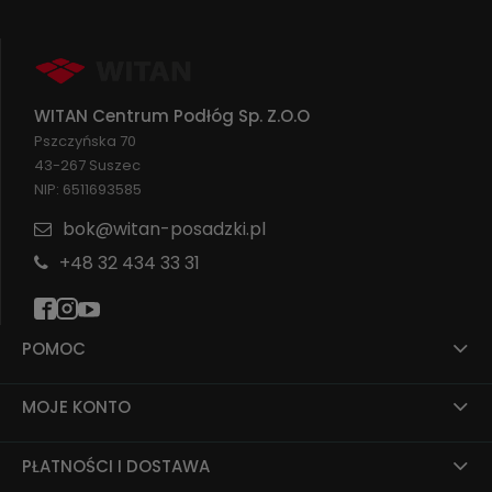
WITAN Centrum Podłóg Sp. Z.O.O
Pszczyńska 70
43-267 Suszec
NIP: 6511693585
bok@witan-posadzki.pl
+48 32 434 33 31
POMOC
MOJE KONTO
PŁATNOŚCI I DOSTAWA