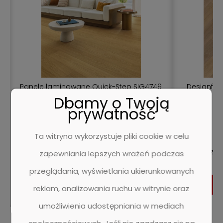
Panele laminowane Quick-Step SIG4749
Designfloor
Capture Dąb naturalny lakierowany -
Dbamy o Twoją
Panel - 1380 mm - 212 mm - 9 mm
prywatność
1 ocena
Ta witryna wykorzystuje pliki cookie w celu
159,95 zł
130,04 zł
182,00 zł
zapewniania lepszych wrażeń podczas
przeglądania, wyświetlania ukierunkowanych
DO KOSZYKA
reklam, analizowania ruchu w witrynie oraz
umożliwienia udostępniania w mediach