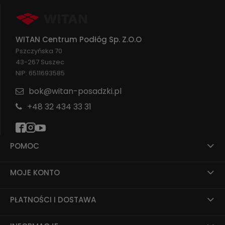
WITAN Centrum Podłóg Sp. Z.O.O
Pszczyńska 70
43-267 Suszec
NIP: 6511693585
bok@witan-posadzki.pl
+48 32 434 33 31
POMOC
MOJE KONTO
PŁATNOŚCI I DOSTAWA