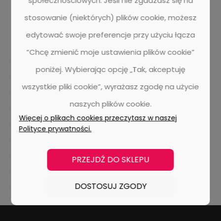
społecznościowych. Jeśli nie zgadzasz się na
stosowanie (niektórych) plików cookie, możesz
edytować swoje preferencje przy użyciu łącza
“Chcę zmienić moje ustawienia plików cookie”
dr. schutz
aktywna piana
bonetowanie
ekstrakcja
poniżej. Wybierając opcję „Tak, akceptuję
metody
wady i zalety
pranie dywanu
wszystkie pliki cookie”, wyrażasz zgodę na użycie
czyszczenie wykładzin dywanowy
panele winylowe
naszych plików cookie.
listwy przypodłogowe
doellken
designflooring
Więcej o plikach cookies przeczytasz w naszej
aranżacja wnętrza
ivc
edel
wykładziny dywanowe
Polityce prywatności.
lvt
parquetvinyl
nomad flo
realizacje
witan centrum podłóg
UZIN
chemia budowlana
PRZEJDŹ DO SKLEPU
podłogi drewniane
barlinek
pergo
DOSTOSUJ ZGODY
panele laminowane
ter huerne
jawor-parkiet
tarkett