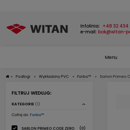
Infolinia:
+48 32 434 
e-mail:
bok@witan-po
Menu
»
Podłogi
»
Wykładziny PVC
»
Forbo™
»
Sarlon Primeo 
FILTRUJ WEDŁUG:
KATEGORIE
(1)
Cofnij do
Forbo™
(0)
SARLON PRIMEO CODE ZERO