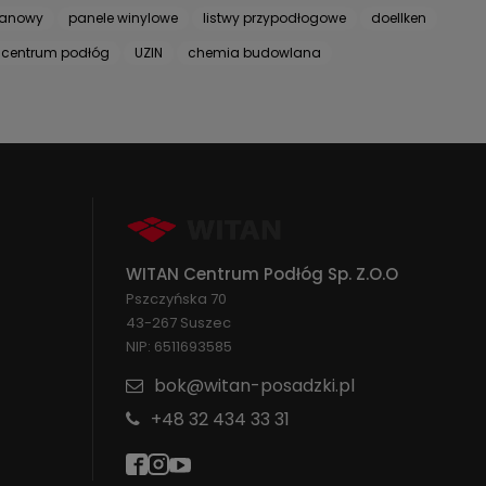
wanowy
panele winylowe
listwy przypodłogowe
doellken
 centrum podłóg
UZIN
chemia budowlana
WITAN Centrum Podłóg Sp. Z.O.O
Pszczyńska 70
43-267 Suszec
NIP: 6511693585
bok@witan-posadzki.pl
+48 32 434 33 31