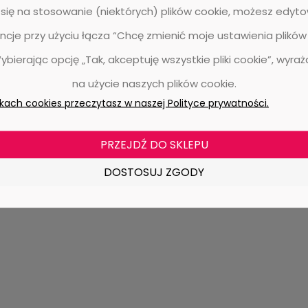
się na stosowanie (niektórych) plików cookie, możesz edyt
Wood 4020 grey ash
Panele laminowane Quick-Step
SIG4749 Capture Dąb naturalny
ncje przy użyciu łącza “Chcę zmienić moje ustawienia plików
lakierowany - Panel - 1380 mm - 2
mm - 9 mm
Wybierając opcję „Tak, akceptuję wszystkie pliki cookie”, wyra
0 ocen
1 ocena
153,95 zł
159,95 zł
na użycie naszych plików cookie.
130,04 zł
ikach cookies przeczytasz w naszej Polityce prywatności.
DO KOSZYKA
DO KOSZYKA
PRZEJDŹ DO SKLEPU
DOSTOSUJ ZGODY