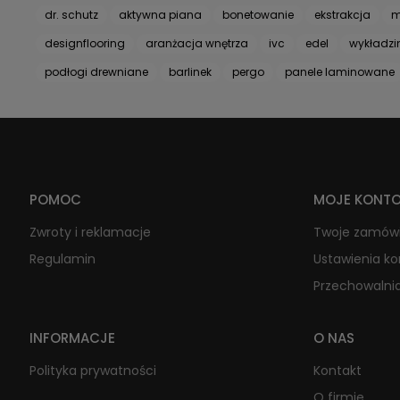
dr. schutz
aktywna piana
bonetowanie
ekstrakcja
m
designflooring
aranżacja wnętrza
ivc
edel
wykładz
podłogi drewniane
barlinek
pergo
panele laminowane
POMOC
MOJE KONT
Zwroty i reklamacje
Twoje zamów
Regulamin
Ustawienia k
Przechowalni
INFORMACJE
O NAS
Polityka prywatności
Kontakt
O firmie