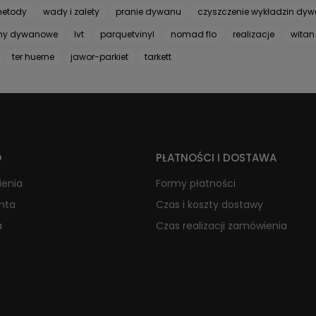
etody
wady i zalety
pranie dywanu
czyszczenie wykładzin dy
iny dywanowe
lvt
parquetvinyl
nomad flo
realizacje
witan
ter huerne
jawor-parkiet
tarkett
O
PŁATNOŚCI I DOSTAWA
ienia
Formy płatności
onta
Czas i koszty dostawy
a
Czas realizacji zamówienia