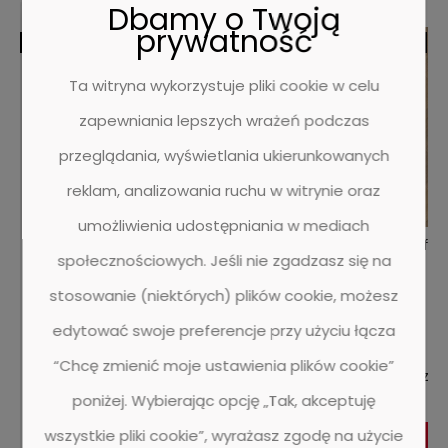
Dbamy o Twoją
każdemu pomieszczeniu nowoczesny wygląd z
prywatność
naturalną atmosferą. Wykładzina dywanowa
BESTSELLER
BESTSELLER
Chelsea sprawdza się do każdego wnętrza,
tworząc wyrafinowany choć komfortowy nastrój.
Ta witryna wykorzystuje pliki cookie w celu
zapewniania lepszych wrażeń podczas
przeglądania, wyświetlania ukierunkowanych
reklam, analizowania ruchu w witrynie oraz
umożliwienia udostępniania w mediach
Panele laminowane Quick-Step SIG4749
Designflo
społecznościowych. Jeśli nie zgadzasz się na
Capture Dąb naturalny lakierowany -
Panel - 1380 mm - 212 mm - 9 mm
stosowanie (niektórych) plików cookie, możesz
1 ocena
edytować swoje preferencje przy użyciu łącza
159,95 zł
“Chcę zmienić moje ustawienia plików cookie”
130,04 zł
182,00 zł
poniżej. Wybierając opcję „Tak, akceptuję
wszystkie pliki cookie”, wyrażasz zgodę na użycie
DO KOSZYKA