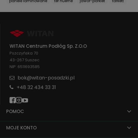
panele laminowane
ter huerne
jawor-parkiet
tarkett
WITAN Centrum Podłóg Sp. Z.O.O
Pszczyńska 70
43-267 Suszec
NIP: 6511693585
bok@witan-posadzki.pl
+48 32 434 33 31
POMOC
MOJE KONTO