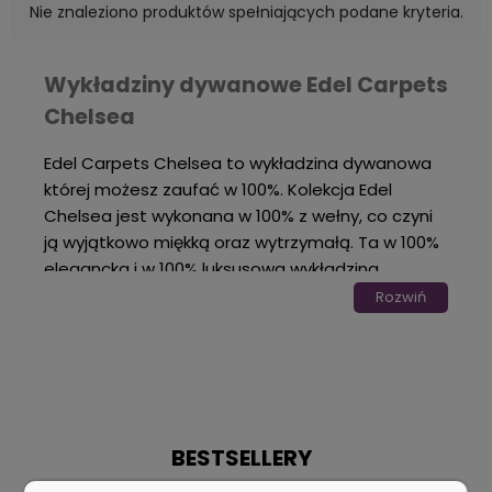
Nie znaleziono produktów spełniających podane kryteria.
Wykładziny dywanowe Edel Carpets
Chelsea
Edel Carpets Chelsea to wykładzina dywanowa
której możesz zaufać w 100%. Kolekcja Edel
Chelsea jest wykonana w 100% z wełny, co czyni
ją wyjątkowo miękką oraz wytrzymałą. Ta w 100%
elegancka i w 100% luksusowa wykładzina
dywanowa doskonale sprawdza się zarówno jako
Rozwiń
rozwiązanie podłogowe dla Twojego domu, jak i
rozwiązanie dla Twojego miejsca pracy.
Wykładzina dywanowa Edel Carpets Chelsea
wykonana jest z najwyższej jakości wełny
nowozelandzkiej, która uważana jest
powszechnie za jedną z najlepszych rodzajów
BESTSELLERY
wełny na rynku. Ciepłe, ziemiste odcienie nadają