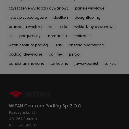
czyszczenie wykładzin dywanowy
panele winylowe
listwy przypodłogowe
doellken
designflooring
aranżacja wnętrza
ivc
edel
wykładziny dywanowe
lvt
parquetvinyl
nomad flo
realizacje
witan centrum podłóg
UZIN
chemia budowlana
podłogi drewniane
barlinek
pergo
panele laminowane
ter huerne
jawor-parkiet
tarkett
WITAN Centrum Podłóg Sp. Z.O.O
Pszczyńska 70
43-267 Suszec
NIP: 6511693585