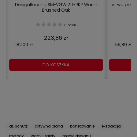
Designflooring SM-VGW121T-RKP Warm
Listwa przy
Brushed Oak
0 ocen
223,86 zł
182,00 zł
59,89 zł
DO KOSZYKA
dr. schutz
aktywna piana
bonetowanie
ekstrakcja
metody
wady i zalety
pranie dywanu