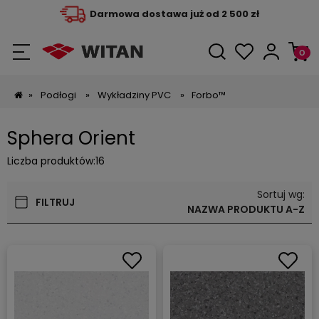
Darmowa dostawa już od 2 500 zł
»
Podłogi
»
Wykładziny PVC
»
Forbo™
Sphera Orient
Liczba produktów:
16
Sortuj wg:
FILTRUJ
NAZWA PRODUKTU A-Z