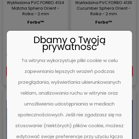
Wykładzina PVC FORBO 4134
Wykładzina PVC FORBO 4135
Matcha Sphera Orient -
Cucumber Sphera Orient -
Rolka - 2 mm
Rolka - 2 mm
Forbo™
Forbo™
Dbamy o Twoją
0 ocen
0 ocen
prywatność
114,71 zł
114,71 zł
93,26 zł
93,26 zł
Cena netto:
Cena netto:
Ta witryna wykorzystuje pliki cookie w celu
zapewniania lepszych wrażeń podczas
DO KOSZYKA
DO KOSZYKA
przeglądania, wyświetlania ukierunkowanych
reklam, analizowania ruchu w witrynie oraz
umożliwienia udostępniania w mediach
społecznościowych. Jeśli nie zgadzasz się na
stosowanie (niektórych) plików cookie, możesz
edytować swoje preferencje przy użyciu łącza