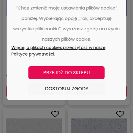
“Chcę zmienić moje ustawienia plików cookie”
poniżej. Wybierając opcję „Tak, akceptuję
Wykładzina PVC FORBO 4136
Wykładzina PVC FORBO 4137
wszystkie pliki cookie”, wyrażasz zgodę na użycie
Corn flower Sphera Orient -
Grape Sphera Orient - Rolka
Rolka - 2 mm
- 2 mm
naszych plików cookie.
Forbo™
Forbo™
Więcej o plikach cookies przeczytasz w naszej
Polityce prywatności.
0 ocen
0 ocen
114,71 zł
114,71 zł
PRZEJDŹ DO SKLEPU
93,26 zł
93,26 zł
Cena netto:
Cena netto:
DOSTOSUJ ZGODY
DO KOSZYKA
DO KOSZYKA