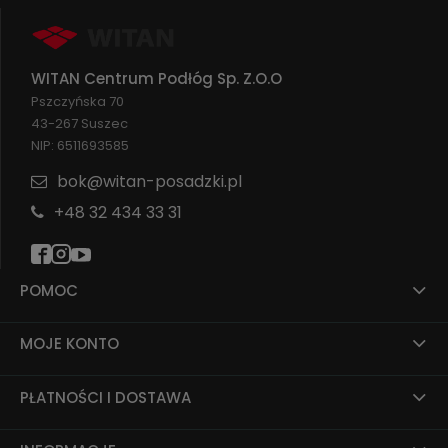
WITAN Centrum Podłóg Sp. Z.O.O
Pszczyńska 70
43-267 Suszec
NIP: 6511693585
bok@witan-posadzki.pl
+48 32 434 33 31
POMOC
MOJE KONTO
PŁATNOŚCI I DOSTAWA