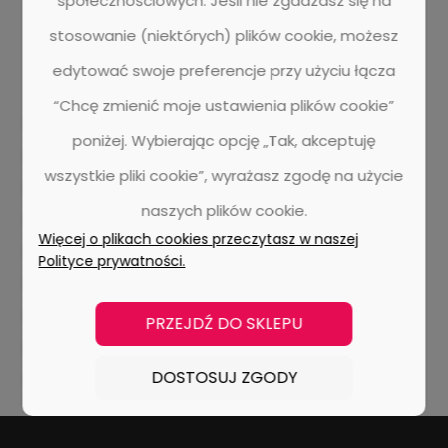
społecznościowych. Jeśli nie zgadzasz się na
stosowanie (niektórych) plików cookie, możesz
edytować swoje preferencje przy użyciu łącza
“Chcę zmienić moje ustawienia plików cookie”
dr. schutz
aktywna piana
bonetowanie
ekstrakcja
poniżej. Wybierając opcję „Tak, akceptuję
metody
wady i zalety
pranie dywanu
wszystkie pliki cookie”, wyrażasz zgodę na użycie
czyszczenie wykładzin dywanowy
panele winylowe
naszych plików cookie.
listwy przypodłogowe
doellken
designflooring
Więcej o plikach cookies przeczytasz w naszej
aranżacja wnętrza
ivc
edel
wykładziny dywanowe
Polityce prywatności.
lvt
parquetvinyl
nomad flo
realizacje
witan centrum podłóg
UZIN
chemia budowlana
PRZEJDŹ DO SKLEPU
podłogi drewniane
barlinek
pergo
DOSTOSUJ ZGODY
panele laminowane
ter huerne
jawor-parkiet
tarkett