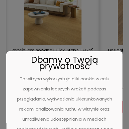
Panele laminowane Quick-Step SIG4749
Designflo
Capture Dąb naturalny lakierowany -
Dbamy o Twoją
Panel - 1380 mm - 212 mm - 9 mm
prywatność
1 ocena
Ta witryna wykorzystuje pliki cookie w celu
159,95 zł
130,04 zł
182,00 zł
zapewniania lepszych wrażeń podczas
przeglądania, wyświetlania ukierunkowanych
DO KOSZYKA
reklam, analizowania ruchu w witrynie oraz
umożliwienia udostępniania w mediach