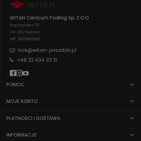
WITAN Centrum Podłóg Sp. Z.O.O
Pszczyńska 70
43-267 Suszec
NIP: 6511693585
bok@witan-posadzki.pl
+48 32 434 33 31
POMOC
MOJE KONTO
PŁATNOŚCI I DOSTAWA
INFORMACJE