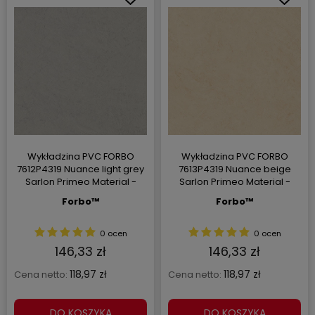
Wykładzina PVC FORBO
Wykładzina PVC FORBO
7612P4319 Nuance light grey
7613P4319 Nuance beige
Sarlon Primeo Material -
Sarlon Primeo Material -
Rolka - 3.4 mm
Rolka - 3.4 mm
Forbo™
Forbo™
0 ocen
0 ocen
146,33 zł
146,33 zł
118,97 zł
118,97 zł
Cena netto:
Cena netto:
DO KOSZYKA
DO KOSZYKA