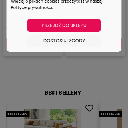
Więcej o plikach cookies przeczytasz w naszej
Polityce prywatności.
0 ocen
0 ocen
146,33 zł
146,33 zł
PRZEJDŹ DO SKLEPU
118,97 zł
118,97 zł
Cena netto:
Cena netto:
DOSTOSUJ ZGODY
DO KOSZYKA
DO KOSZYKA
BESTSELLERY
BESTSELLER
BESTSELLER