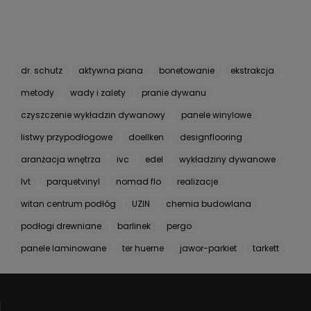
dr. schutz
aktywna piana
bonetowanie
ekstrakcja
metody
wady i zalety
pranie dywanu
czyszczenie wykładzin dywanowy
panele winylowe
listwy przypodłogowe
doellken
designflooring
aranżacja wnętrza
ivc
edel
wykładziny dywanowe
lvt
parquetvinyl
nomad flo
realizacje
witan centrum podłóg
UZIN
chemia budowlana
podłogi drewniane
barlinek
pergo
panele laminowane
ter huerne
jawor-parkiet
tarkett