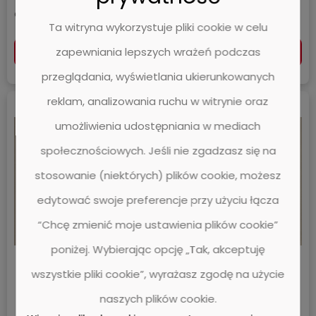
118,97 zł
118,97 zł
Cena netto:
Cena netto:
Ta witryna wykorzystuje pliki cookie w celu
zapewniania lepszych wrażeń podczas
DO KOSZYKA
DO KOSZYKA
przeglądania, wyświetlania ukierunkowanych
reklam, analizowania ruchu w witrynie oraz
umożliwienia udostępniania w mediach
społecznościowych. Jeśli nie zgadzasz się na
stosowanie (niektórych) plików cookie, możesz
edytować swoje preferencje przy użyciu łącza
“Chcę zmienić moje ustawienia plików cookie”
poniżej. Wybierając opcję „Tak, akceptuję
Wykładzina PVC FORBO
Wykładzina PVC FORBO
wszystkie pliki cookie”, wyrażasz zgodę na użycie
7720P4319 Concrete taupe
7731P4319 Concrete grey
Sarlon Primeo Material -
beige Sarlon Primeo
naszych plików cookie.
Rolka - 3.4 mm
Material - Rolka - 3.4 mm
Forbo™
Forbo™