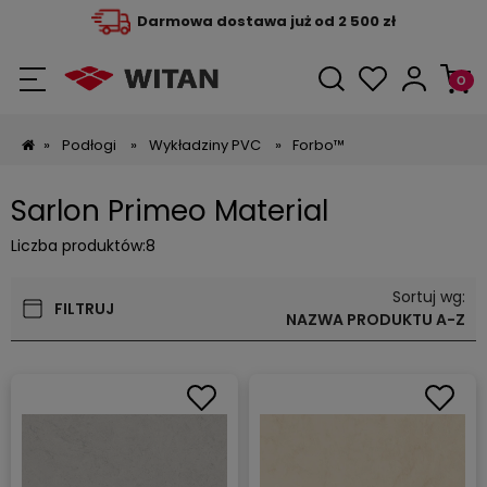
Darmowa dostawa już od 2 500 zł
»
Podłogi
»
Wykładziny PVC
»
Forbo™
Sarlon Primeo Material
Liczba produktów:
8
Sortuj wg:
FILTRUJ
NAZWA PRODUKTU A-Z