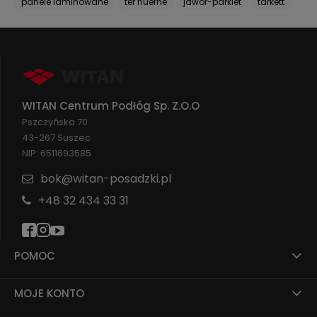
panele laminowane
ter huerne
jawor-parkiet
tarkett
WITAN Centrum Podłóg Sp. Z.O.O
Pszczyńska 70
43-267 Suszec
NIP: 6511693585
bok@witan-posadzki.pl
+48 32 434 33 31
POMOC
MOJE KONTO
Montaż