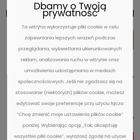
Dbamy o Twoją
prywatność
BESTSELLER
BESTSELLER
Ta witryna wykorzystuje pliki cookie w celu
zapewniania lepszych wrażeń podczas
przeglądania, wyświetlania ukierunkowanych
reklam, analizowania ruchu w witrynie oraz
umożliwienia udostępniania w mediach
Listwa przypodłogowa Barlinek
Wic. Cork 
społecznościowych. Jeśli nie zgadzasz się na
BARP6P02031A P6P Jesion lakier biały - 2200
-
mm - 60 mm - 15.5 mm - Opakowanie 10
stosowanie (niektórych) plików cookie, możesz
szt
0 ocen
edytować swoje preferencje przy użyciu łącza
676,50 zł
“Chcę zmienić moje ustawienia plików cookie”
550,00 zł
167,00 zł
poniżej. Wybierając opcję „Tak, akceptuję
wszystkie pliki cookie”, wyrażasz zgodę na użycie
DO KOSZYKA