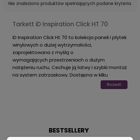
centra handlowe. System zatrzaskowy zapewnia
Nie znaleziono produktów spełniających podane kryteria.
szybki i łatwy montaż.
Tarkett iD Inspiration Click HT 70
iD Inspiration Click Ht 70 to kolekcja paneli i płytek
winylowych o dużej wytrzymałości,
zaprojektowana z myślą o
wymagających przestrzeniach o dużym
natężeniu ruchu. Cechuje ją łatwy i szybki montaż
na system zatrzaskowy. Dostępna w kilku
formatach, w panelu lub płytce. W kolekcji
Rozwiń
dostępne są takie imitacje drewna jak:
Natural
,
Grey
czy
Smoke
, oraz imitacje kamienia:
Steel
czy
Cool Grey
.
BESTSELLERY