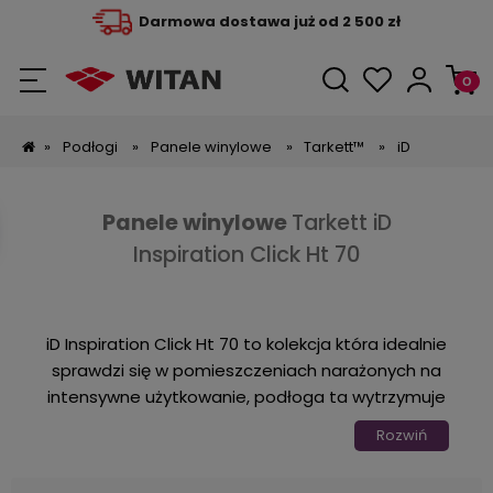
Darmowa dostawa już od 2 500 zł
»
Podłogi
»
Panele winylowe
»
Tarkett™
»
iD
Panele winylowe
Tarkett iD
Inspiration Click Ht 70
iD Inspiration Click Ht 70 to kolekcja która idealnie
sprawdzi się w pomieszczeniach narażonych na
intensywne użytkowanie, podłoga ta wytrzymuje
obciążenie statyczne i dynamiczne do 500 kg
Rozwiń
dlatego będzie dobrym wyborem do takich
obiektów jak budynki użyteczności publicznej czy