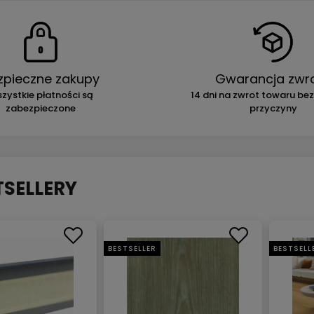
zpieczne zakupy
Gwarancja zwr
zystkie płatności są
14 dni na zwrot towaru be
zabezpieczone
przyczyny
TSELLERY
BESTSELLER
BESTSELL