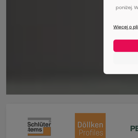
poniżej. 
Więcej o pl
D