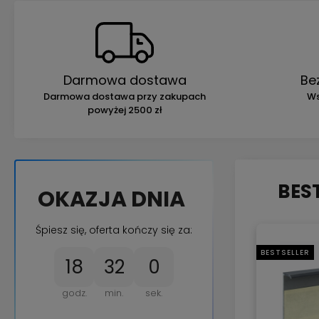
Darmowa dostawa
Be
Darmowa dostawa przy zakupach
Ws
powyżej 2500 zł
BES
OKAZJA DNIA
Śpiesz się, oferta kończy się za:
BESTSELLER
18
31
59
godz.
min.
sek.