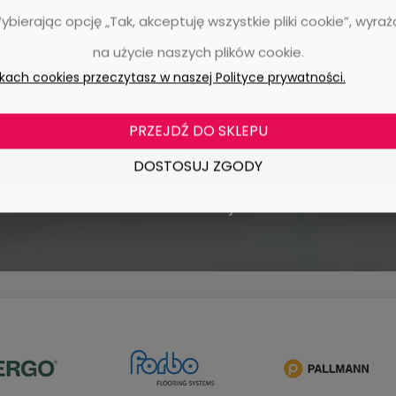
Wybierając opcję „Tak, akceptuję wszystkie pliki cookie”, wyra
na użycie naszych plików cookie.
ikach cookies przeczytasz w naszej Polityce prywatności.
armowa dosta
PRZEJDŹ DO SKLEPU
Kup więcej i oszczędzaj więcej!
DOSTOSUJ ZGODY
Darmowa dostawa już od 2500 zł.