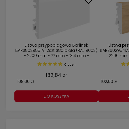
Listwa przypodłogowa Barlinek
Listwa pr
BARS8029551A_2szt S80 biała (RAL 9003)
BARS6029541A
- 2200 mm - 77 mm - 13.4 mm -
2200 mm 
Opakowanie 2 szt
Opa
0 ocen
132,84 zł
108,00 zł
102,00 zł
DO KOSZYKA