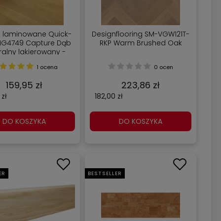
e laminowane Quick-
Designflooring SM-VGW121T-
SIG4749 Capture Dąb
RKP Warm Brushed Oak
ralny lakierowany -
- 1380 mm - 212 mm -
1 ocena
0 ocen
9 mm
159,95 zł
223,86 zł
 zł
182,00 zł
DO KOSZYKA
DO KOSZYKA
ER
BESTSELLER