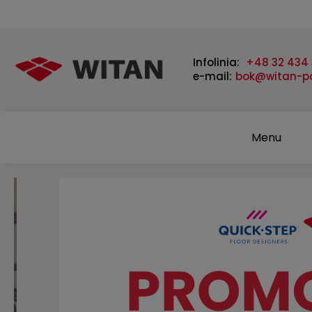
Infolinia:
+48 32 434 
e-mail:
bok@witan-po
Menu