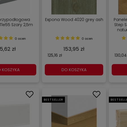
 przypodłogowa
Expona Wood 4020 grey ash
Panel
Tle55 Szary 2,5m
Step 
natu
Panel 
0 ocen
0 ocen
15,62 zł
153,95 zł
125,16 zł
130,04
 KOSZYKA
DO KOSZYKA
BESTSELLER
BESTSELL