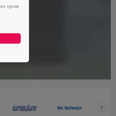
żasz zgodę
wa