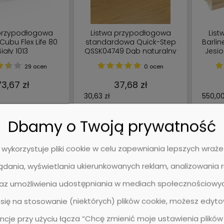
 przypodłogowa
Listwa przypodłogowa
Lis
Cubu Flex Life 80
standardowa Quick-Step
Barli
Biały 1013
QSSK04749 Dąb naturalny
Jesio
lakierowany - Listwa - 2400
mm - 
29 ocen
0 ocen
mm - 12 mm - 58 mm
Op
3,67 zł
37,68 zł
30,63 zł
550,00
Dbamy o Twoją prywatność
 KOSZYKA
DO KOSZYKA
 wykorzystuje pliki cookie w celu zapewniania lepszych wra
ądania, wyświetlania ukierunkowanych reklam, analizowania 
raz umożliwienia udostępniania w mediach społecznościowych
się na stosowanie (niektórych) plików cookie, możesz edyt
ncje przy użyciu łącza “Chcę zmienić moje ustawienia plików