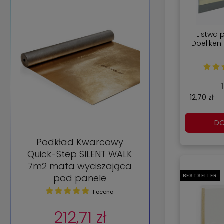
BESTSELLER
Listwa
Doellken 
12,70 zł
DO
Podkład Kwarcowy
Quick-Step SILENT WALK
7m2 mata wyciszająca
pod panele
BESTSELLER
1 ocena
212,71 zł