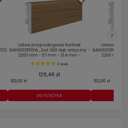
Listwa przypodłogowa Barlinek
Listwa przyp
003)
BARS6029051A_2szt S60 dąb antyczny -
BARS6029531A_2sz
2200 mm - 57 mm - 13.4 mm -
2200 mm - 5
Opakowanie 2 szt
Opakow
0 ocen
125,46 zł
12
102,00 zł
102,00 zł
DO KOSZYKA
DO 