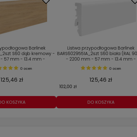
zypodłogowa Barlinek
Listwa przypodłogowa Barlinek
_2szt S60 dąb kremowy -
BARS6029551A_2szt S60 biała (RAL 9
- 57 mm - 13.4 mm -
- 2200 mm - 57 mm - 13.4 mm -
kowanie 2 szt
Opakowanie 2 szt
0 ocen
0 ocen
125,46 zł
125,46 zł
102,00 zł
DO KOSZYKA
DO KOSZYKA