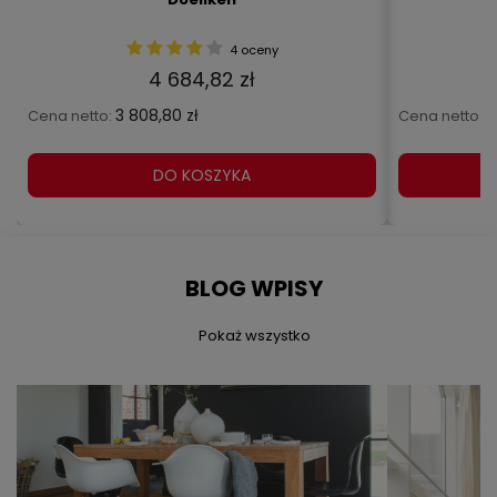
4 oceny
4 684,82 zł
3 808,80 zł
5
Cena netto:
Cena netto:
DO KOSZYKA
BLOG WPISY
Pokaż wszystko