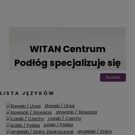
WITAN Centrum
Podłóg specjalizuje się
w montażu i sprzedaży
Rozwiń
materiałów
LISTA JĘZYKÓW
podłogowych.
litewski / Litwa
słowacki / Słowacja
czeski / Czechy
Bazując na wiedzy i doświadczeniu,
polski / Polska
jesteśmy w stanie wpasować się w
angielski / Stany
potrzeby Klienta, proponując trwałe i