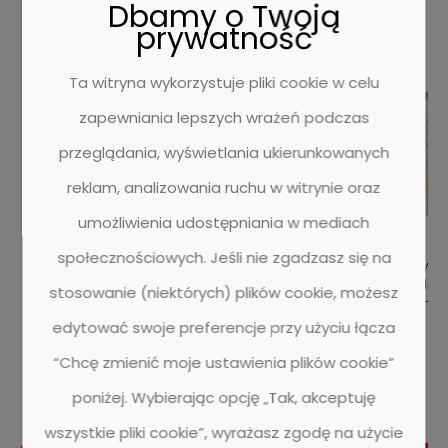
Dbamy o Twoją
NOWOŚCI
prywatność
Ta witryna wykorzystuje pliki cookie w celu
zapewniania lepszych wrażeń podczas
przeglądania, wyświetlania ukierunkowanych
reklam, analizowania ruchu w witrynie oraz
umożliwienia udostępniania w mediach
społecznościowych. Jeśli nie zgadzasz się na
Listwa przypodłogowa Barlinek
Listwa
00
BARS6029521A_2szt S60 dąb lniany - 2200
BARP6S0148
stosowanie (niektórych) plików cookie, możesz
zt
mm - 57 mm - 13.4 mm - Opakowanie 2 szt
2200 mm - 6
edytować swoje preferencje przy użyciu łącza
0 ocen
“Chcę zmienić moje ustawienia plików cookie”
125,46 zł
102,00 zł
98,00 zł
poniżej. Wybierając opcję „Tak, akceptuję
wszystkie pliki cookie”, wyrażasz zgodę na użycie