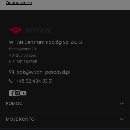
sprawdzone rozwiązania.
Zjednoczone
Nasza oferta dotyczy produktów
najwyższej jakości.
Posiadamy showroom w siedzibie
naszej firmy w Suszcu, niedaleko Żor
(województwo śląskie). Ekspozycja
dotyczy wyselekcjonowanych
produktów, których jakość jest na
WITAN Centrum Podłóg Sp. Z.O.O
najwyższym poziomie.
Pszczyńska 70
W naszej ofercie znajdują się produkty
do wykończenia podłóg
43-267 Suszec
NIP: 6511693585
panele winylowe, wykładzina
dywanowa, panele podłogowe
bok@witan-posadzki.pl
laminowane, wykładziny PVC,
+48 32 434 33 31
linoleum, podłogi drewniane, parkiet,
drzwi, klamki, kostka brukowa, płyty
ceramiczne – tarasowe
W naszym sklepie znajduje się także
POMOC
chemia budowlana, specjalistyczne
narzędzia i akcesoria montażowe
wysokiej jakości.
MOJE KONTO
Szczególnej uwadze polecamy naszą
bogatą ekspozycję paneli winylowych