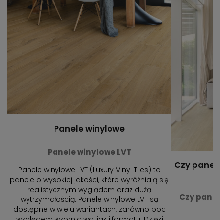
Panele winylowe
Panele winylowe LVT
Czy panel
Panele winylowe LVT (Luxury Vinyl Tiles) to
panele o wysokiej jakości, które wyróżniają się
realistycznym wyglądem oraz dużą
Czy panel
wytrzymałością. Panele winylowe LVT są
dostępne w wielu wariantach, zarówno pod
względem wzornictwa, jak i formatu. Dzięki