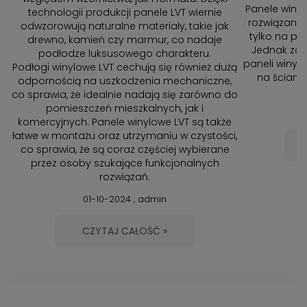
Panele winy
technologii produkcji panele LVT wiernie
rozwiązanie,
odwzorowują naturalne materiały, takie jak
tylko na po
drewno, kamień czy marmur, co nadaje
Jednak zan
podłodze luksusowego charakteru.
paneli winyl
Podłogi winylowe LVT cechują się również dużą
na ścianie
odpornością na uszkodzenia mechaniczne,
co sprawia, że idealnie nadają się zarówno do
pomieszczeń mieszkalnych, jak i
komercyjnych. Panele winylowe LVT są także
łatwe w montażu oraz utrzymaniu w czystości,
co sprawia, że są coraz częściej wybierane
przez osoby szukające funkcjonalnych
rozwiązań.
01-10-2024 , admin
CZYTAJ CAŁOŚĆ »