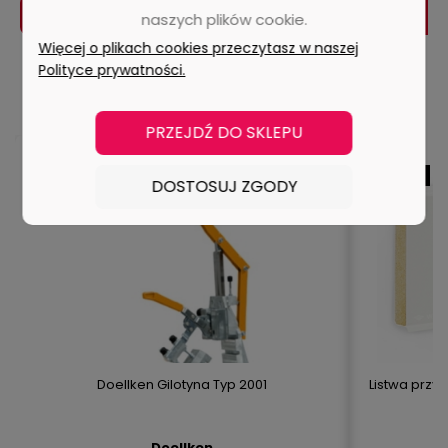
DO KOSZYKA
naszych plików cookie.
Więcej o plikach cookies przeczytasz w naszej
Polityce prywatności.
POLECANE PRODUKTY
PRZEJDŹ DO SKLEPU
BESTSELLER
DOSTOSUJ ZGODY
Doellken Gilotyna Typ 2001
Listwa przy
8
Doellken