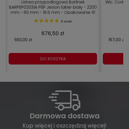
Listwa przypodłogowa Barlinek
Wic. Cork 
BARP6P02031A P6P Jesion lakier biały - 2200
-
mm - 60 mm - 15.5 mm - Opakowanie 10
szt
0 ocen
676,50 zł
550,00 zł
167,00 zł
DO KOSZYKA
Darmowa dostawa
Kup więcej i oszczędzaj więcej!